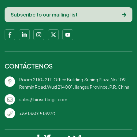
CONTÁCTENOS
Room 2110-2111 Office Building,Suning Plaza,No.109
Renmin Road,Wuxi 214001, Jiangsu Province, P.R. China
sales@biosettings.com
+8613801513970