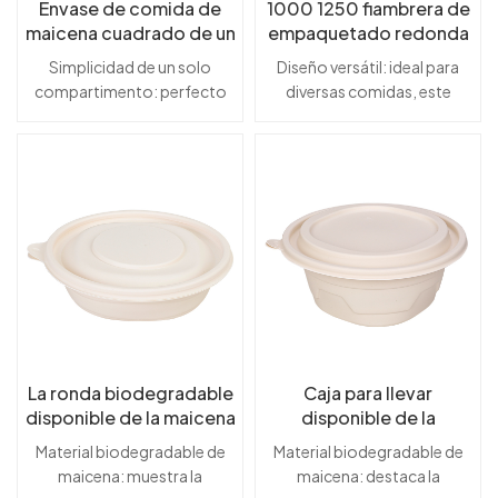
tóxico: sin BPA y fabricado
intactas durante el
Envase de comida de
como para manipular
permite un almacenamiento
1000 1250 fiambrera de
con materiales aptos para
transporte.Versátil y
alimentos fríos y calientes sin
maicena cuadrado de un
y preparación convenientes
empaquetado redonda
alimentos, lo que garantiza la
práctico: Ideal para una
comprometer la integridad ni
solo compartimento de
de las comidas.Solución de
biodegradable
Simplicidad de un solo
Diseño versátil: ideal para
salud y la
variedad de alimentos, desde
fugas.Ideal para preparar
450 ml
disponible de la maicena
comedor sin plástico: una
compartimento: perfecto
diversas comidas, este
seguridad.Construcción a
ensaladas hasta platos
comidas y controlar las
opción sostenible y sin
1500ml y cuenco
para porcionar comidas sin
envase redondo es perfecto
prueba de fugas: Previene
principales calientes, lo que
porciones: ideal para envasar
plástico para clientes que
redondo
mezclar sabores.Seguro y
tanto para platos fríos como
fugas y mantiene la frescura,
lo hace perfecto para el
porciones individuales de
buscan recipientes de
Sostenible: Libre de BPA y no
calientes, lo que garantiza
lo que lo hace ideal para
almuerzo o para
comidas, ensaladas,
comida desechables y
tóxico, garantizando tu salud
comodidad sin
comida para llevar y entrega
llevar.Seguro y no tóxico:
refrigerios o sopas.Apto
ecológicos.
y el bienestar del
comprometer la
a domicilio.Conveniente y
elaborado con materiales sin
para alimentos y no tóxico:
planeta.Robusto y confiable:
calidad.Robusto y confiable:
portátil: liviano y fácil de
BPA, lo que garantiza la
fabricado con materiales no
diseñado para contener
a pesar de ser biodegradable,
transportar, perfecto para
seguridad alimentaria y la
tóxicos de calidad
diversos alimentos de forma
el material de maicena
comidas sobre la
salud ambiental.Ideal para
alimentaria, lo que garantiza
segura sin fugas ni
proporciona una excelente
marcha.Apto para
servicios de alimentación:
una experiencia
derrames.Versátil y
durabilidad y resistencia, lo
microondas y congelador:
perfecto para restaurantes,
gastronómica segura y
funcional: apto para
que lo hace perfecto para el
versátil para recalentar
camiones de comida y
saludable.Ligero y práctico:
alimentos fríos y calientes,
uso diario.Seguro y no
La ronda biodegradable
sobras o almacenar
servicios de catering que
Caja para llevar
un diseño liviano pero
apto para microondas y
tóxico: libre de productos
disponible de la maicena
alimentos.Personalizable
disponible de la
buscan envases
duradero que es perfecto
congelador.Diseño
químicos nocivos, esta
para marca: disponible al por
se lleva las loncheras y
ecológicos.Opciones
fiambrera grande
para llevar, picnics o comidas
Material biodegradable de
Material biodegradable de
cuadrado moderno:
lonchera y este tazón son
mayor con opciones de
los cuencos
personalizables: disponibles
biodegradable de la
para llevar.
maicena: muestra la
maicena: destaca la
elegante y práctico, cabe
seguros tanto para el
logotipos o diseños
maicena con la venta al
para pedidos al por mayor