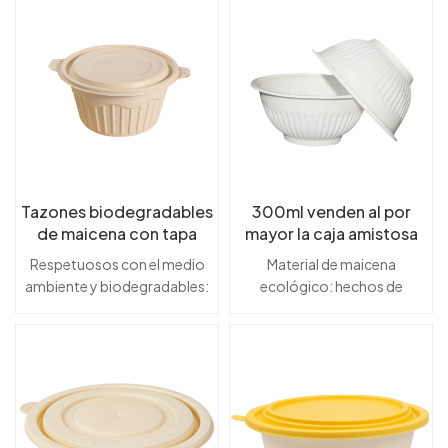
Tazones biodegradables
300ml venden al por
de maicena con tapa
mayor la caja amistosa
Fiambrera disponible
disponible
Respetuosos con el medio
Material de maicena
para microondas
biodegradable de la
ambiente y biodegradables:
ecológico: hechos de
comida de la maicena de
fabricados con maicena,
maicena natural, estos
Eco de los cuencos de
estos tazones son
tazones son totalmente
ensalada del almidón de
totalmente compostables y
biodegradables y ofrecen
maíz
ofrecen una solución
una alternativa sostenible al
sustentable a la vajilla
plástico.Perfecto para
desechable.Apto para
ensaladas y guarniciones:
microondas y conveniente:
con una capacidad de 300