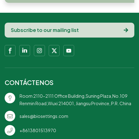
alimentos.Perfecto para
y renovable, personalizable
reducir el impacto
comida para llevar: ideal para
para venta al por
ambiental.
restaurantes y cafeterías que
mayorDiseño innovador,
ofrecen comidas para
duradero y de alta calidad,
llevar.Desechable pero
adecuado para el servicio de
sostenible: combina
alimentosElección
comodidad con
respetuosa con el medio
responsabilidad
ambiente, elaborada con
ambiental.Adecuado para
maicena, saludable y
alimentos fríos y calientes:
seguraOpción rentable,
versátil para varios tipos de
embalaje compostable,
comidas.Excelente para
material natural y renovable
CONTÁCTENOS
comidas ecológicas: atrae a
quienes buscan opciones de
Room 2110-2111 Office Building,Suning Plaza,No.109
empaque sustentables.
Renmin Road,Wuxi 214001, Jiangsu Province, P.R. China
sales@biosettings.com
+8613801513970