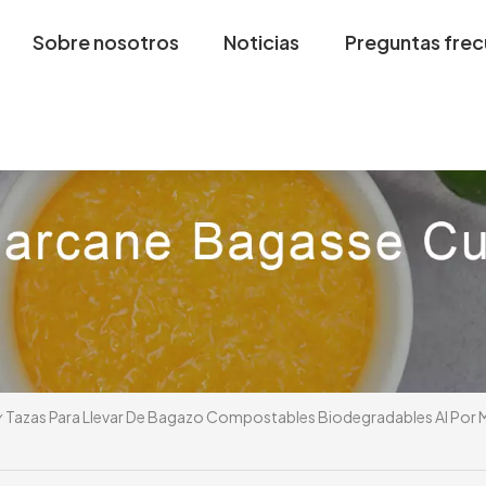
Sobre nosotros
Noticias
Preguntas fre
Tazas Para Llevar De Bagazo Compostables Biodegradables Al Por M
/