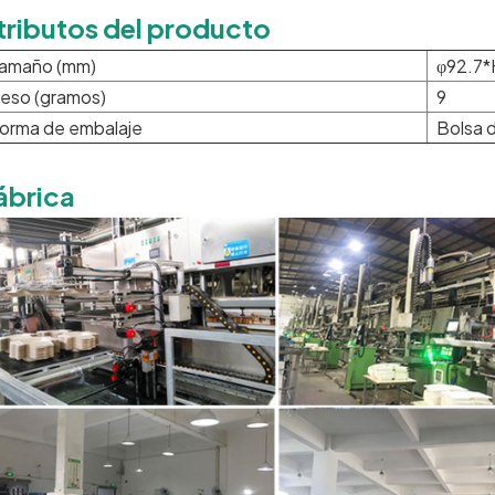
tributos del producto
amaño (mm)
φ92.7*
eso (gramos)
9
orma de embalaje
Bolsa d
ábrica