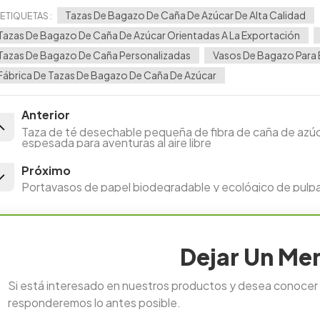
Tazas De Bagazo De Caña De Azúcar De Alta Calidad
ETIQUETAS :
Tazas De Bagazo De Caña De Azúcar Orientadas A La Exportación
Tazas De Bagazo De Caña Personalizadas
Vasos De Bagazo Para 
Fábrica De Tazas De Bagazo De Caña De Azúcar
Anterior
Taza de té desechable pequeña de fibra de caña de azúcar
espesada para aventuras al aire libre
Próximo
Portavasos de papel biodegradable y ecológico de pulpa
Dejar Un Me
Si está interesado en nuestros productos y desea conocer m
responderemos lo antes posible.