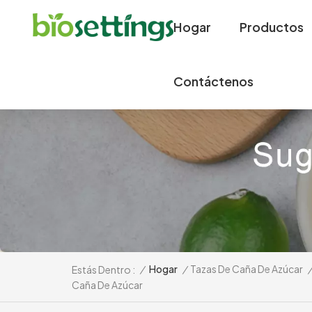
Hogar
Productos
Contáctenos
/
Hogar
/
Tazas De Caña De Azúcar
Estás Dentro :
Caña De Azúcar