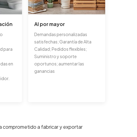
ación
Al por mayor
ño
Demandas personalizadas
satisfechas; Garantía de Alta
d para
Calidad; Pedidos flexibles;
Suministro y soporte
adas en
oportunos; aumentar las
ganancias
idor.
a comprometido a fabricar y exportar