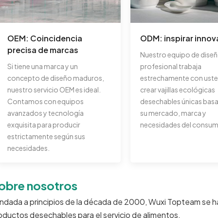
OEM: Coincidencia
ODM: inspirar innov
precisa de marcas
Nuestro equipo de dise
Si tiene una marca y un
profesional trabaja
concepto de diseño maduros,
estrechamente con uste
nuestro servicio OEM es ideal.
crear vajillas ecológicas
Contamos con equipos
desechables únicas bas
avanzados y tecnología
su mercado, marca y
exquisita para producir
necesidades del consum
estrictamente según sus
necesidades.
obre nosotros
ndada a principios de la década de 2000, Wuxi Topteam se h
oductos desechables para el servicio de alimentos.