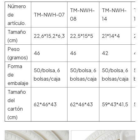
Número
TM-NWH-
TM-NWH-
T
de
TM-NWH-07
08
14
15
artículo.
Tamaño
22,6*15,2*6,3
22,5*15*5
21*14*4
21
(cm)
Peso
46
46
42
4
(gramos)
Forma
50/bolsa, 6
50/bolsa, 6
50/bolsa, 6
50
de
bolsas/caja
bolsas/caja
bolsas/caja
bo
embalaje
Tamaño
del
62*46*43
62*46*43
59*43*41,5
59
cartón
(cm)