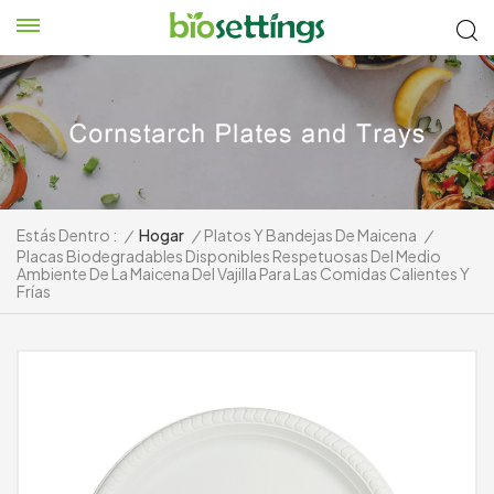
Estás Dentro :
/
Hogar
/
Platos Y Bandejas De Maicena
/
Placas Biodegradables Disponibles Respetuosas Del Medio
Ambiente De La Maicena Del Vajilla Para Las Comidas Calientes Y
Frías