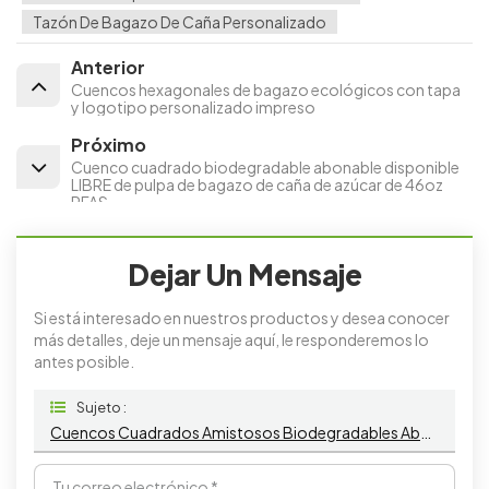
Tazón De Bagazo De Caña Personalizado
Anterior
Cuencos hexagonales de bagazo ecológicos con tapa
y logotipo personalizado impreso
Próximo
Cuenco cuadrado biodegradable abonable disponible
LIBRE de pulpa de bagazo de caña de azúcar de 46oz
PFAS
Dejar Un Mensaje
Si está interesado en nuestros productos y desea conocer
más detalles, deje un mensaje aquí, le responderemos lo
antes posible.
Sujeto :
Cuencos Cuadrados Amistosos Biodegradables Abonablees Disponibles De La Pulpa Del Bagazo De Eco 20oz