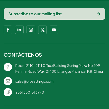
fibra con tapa:
nocivas.Duraderos y
perfectos para
resistentes a fugas:
porciones para
fuertes y resistentes,
llevar.Forma Cuadrada:
estos tazones son
Presentación moderna
perfectos para platos
y elegante.Eco-
fríos y calientes, con un
Conscious: Una opción
diseño resistente a
sustentable para
fugas para evitar
cualquier evento.
derrames.Prácticas
CONTÁCTENOS
tapas incluidas: viene
con tapas a juego para
Room 2110-2111 Office Building,Suning Plaza,No.109
facilitar su transporte y
Renmin Road,Wuxi 214001, Jiangsu Province, P.R. China
almacenamiento, lo
que lo hace perfecto
sales@biosettings.com
para comidas sobre la
marcha.Compostable
+8613801513970
y ecológico: estos
tazones se
descomponen