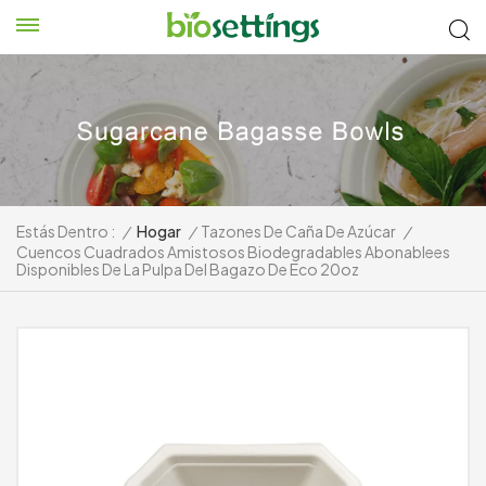
Estás Dentro :
/
Hogar
/
Tazones De Caña De Azúcar
/
Cuencos Cuadrados Amistosos Biodegradables Abonablees
Disponibles De La Pulpa Del Bagazo De Eco 20oz