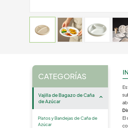
I
CATEGORÍAS
Es
su
Vajilla de Bagazo de Caña
de Azúcar
ab
Di
El
Platos y Bandejas de Caña de
Azúcar
co