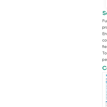
S
Fu
pr
En
co
fi
To
pe
C