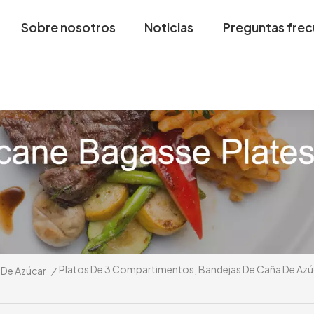
Sobre nosotros
Noticias
Preguntas fre
Platos De 3 Compartimentos, Bandejas De Caña De Azúcar
 De Azúcar
/