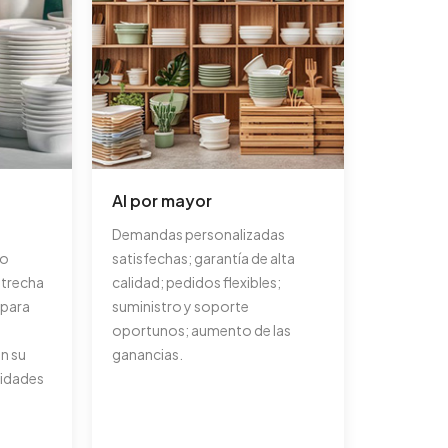
Al por mayor
Demandas personalizadas
ño
satisfechas; garantía de alta
strecha
calidad; pedidos flexibles;
 para
suministro y soporte
oportunos; aumento de las
n su
ganancias.
idades