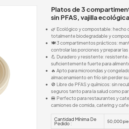
Platos de 3 compartimen
sin PFAS, vajilla ecológic
🌿 Ecológico y compostable: hecho d
totalmente biodegradable y compos
🍽️ 3 compartimentos prácticos: mant
controlar las porciones y preparar la
💪 Duradero y resistente: resistente a
suficientemente fuerte para alimentos
🔥 Apto para microondas y congelado
almacenamiento en frío sin perder su
🚫 Libre de PFAS y químicos: sin recu
seguros tanto para la salud como pa
🍔 Perfecto para restaurantes y cateri
camiones de comida, catering y cafe
Cantidad Mínima De
50,000 pie
Pedido :