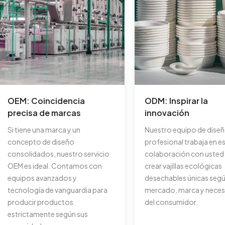
OEM: Coincidencia
ODM: Inspirar la
precisa de marcas
innovación
Si tiene una marca y un
Nuestro equipo de dise
concepto de diseño
profesional trabaja en e
consolidados, nuestro servicio
colaboración con usted
OEM es ideal. Contamos con
crear vajillas ecológicas
equipos avanzados y
desechables únicas segú
tecnología de vanguardia para
mercado, marca y neces
producir productos
del consumidor.
estrictamente según sus