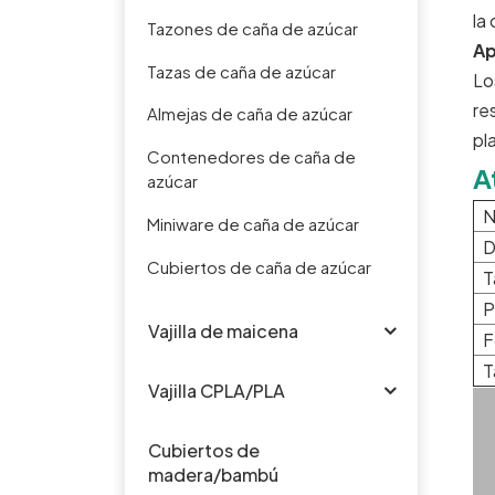
la
Tazones de caña de azúcar
Ap
Tazas de caña de azúcar
Lo
re
Almejas de caña de azúcar
pl
Contenedores de caña de
A
azúcar
N
Miniware de caña de azúcar
D
Cubiertos de caña de azúcar
T
P
Vajilla de maicena
F
T
Vajilla CPLA/PLA
Cubiertos de
madera/bambú