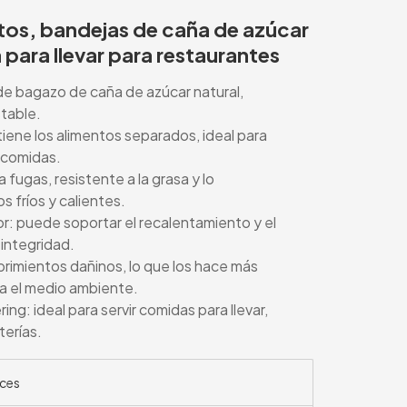
tos, bandejas de caña de azúcar
a para llevar para restaurantes
e bagazo de caña de azúcar natural,
table.
iene los alimentos separados, ideal para
s comidas.
 fugas, resistente a la grasa y lo
 fríos y calientes.
r: puede soportar el recalentamiento y el
 integridad.
brimientos dañinos, lo que los hace más
ra el medio ambiente.
ng: ideal para servir comidas para llevar,
terías.
ces