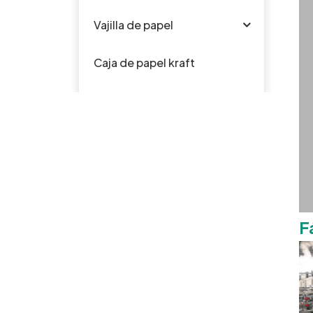
Vajilla de papel
Caja de papel kraft
Vajilla de silicona para
bebés
Vajilla de plástico
PRODUCTOS
F
El bagazo
disponible
biodegradable