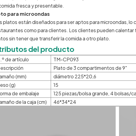
 comida fresca y presentable.
to para microondas
s platos están diseñados para ser aptos para microondas, lo 
staurantes como para clientes. Los clientes pueden calentar 
atos sin tener que transferir la comida a otro plato.
tributos del producto
.º de artículo
TM-CP093
escripción
Plato de 3 compartimentos de 9"
amaño (mm)
diámetro 225*20,6
eso (g)
15
orma de embalaje
125 piezas/bolsa grande, 4 bolsas/ca
amaño de la caja (cm)
46*34*24