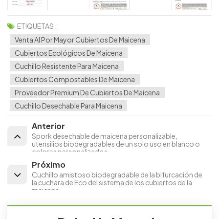
ETIQUETAS :
Venta Al Por Mayor Cubiertos De Maicena
Cubiertos Ecológicos De Maicena
Cuchillo Resistente Para Maicena
Cubiertos Compostables De Maicena
Proveedor Premium De Cubiertos De Maicena
Cuchillo Desechable Para Maicena
Anterior
Spork desechable de maicena personalizable,
utensilios biodegradables de un solo uso en blanco o
colores personalizados
Próximo
Cuchillo amistoso biodegradable de la bifurcación de
la cuchara de Eco del sistema de los cubiertos de la
maicena