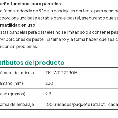
seño funcional para pasteles
La forma redonda de 9" de la bandeja es perfecta para acom
oporciona una base estable para el pastel, asegurando que s
rsatilidad en uso
Estas bandejas para pasteles no se limitan solo a contener pa
rvir porciones de pastel. El tamaño y la forma hacen que sea 
rción sin problemas.
tributos del producto
úmero de artículo.
TM-WPP2230H
amaño (mm)
230
eso (gramos)
9.3
orma de embalaje
100 unidades/paquete retráctil, cada