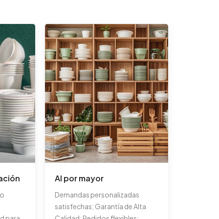
ación
Al por mayor
ño
Demandas personalizadas
satisfechas; Garantía de Alta
d para
Calidad; Pedidos flexibles;