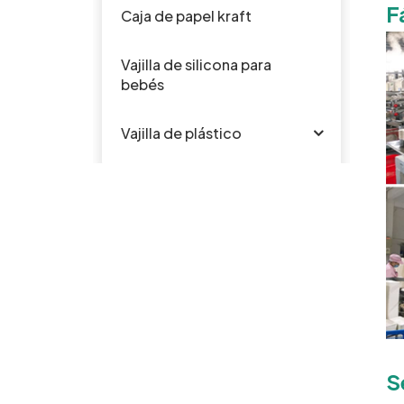
F
Caja de papel kraft
Vajilla de silicona para
bebés
Vajilla de plástico
PRODUCTOS
El bagazo
disponible
biodegradable
PFAS de la caña de
azúcar libera 6" 7"
S
Cuencos de
9" 10" placa