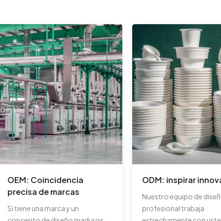
OEM: Coincidencia
ODM: inspirar innov
precisa de marcas
Nuestro equipo de dise
Si tiene una marca y un
profesional trabaja
concepto de diseño maduros,
estrechamente con uste