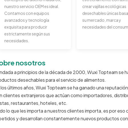
nuestro servicio OEM es ideal.
crear vajillas ecológicas
Contamos con equipos
desechables únicas bas
avanzados y tecnología
su mercado, marca y
exquisita para producir
necesidades del consum
estrictamente según sus
necesidades.
obre nosotros
ndada a principios de la década de 2000, Wuxi Topteam se h
oductos desechables para el servicio de alimentos.
 los últimos años, Wuxi Topteam se ha ganado una reputación 
n clientes extranjeros que actúan como importadores, distribu
estas, restaurantes, hoteles, etc.
do lo que les importa a nuestros clientes importa, es por eso
petidos y desarrollan constantemente nuevos productos con