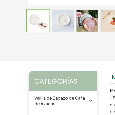
I
CATEGORÍAS
Ma
- 
Vajilla de Bagazo de Caña
de Azúcar
pa
de