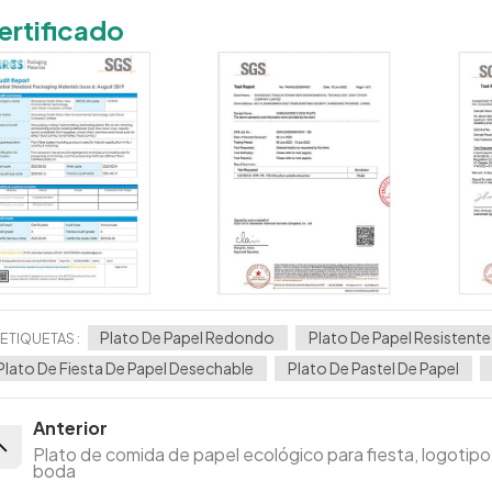
ertificado
Plato De Papel Redondo
Plato De Papel Resistente
ETIQUETAS :
Plato De Fiesta De Papel Desechable
Plato De Pastel De Papel
Anterior
Plato de comida de papel ecológico para fiesta, logotipo
boda