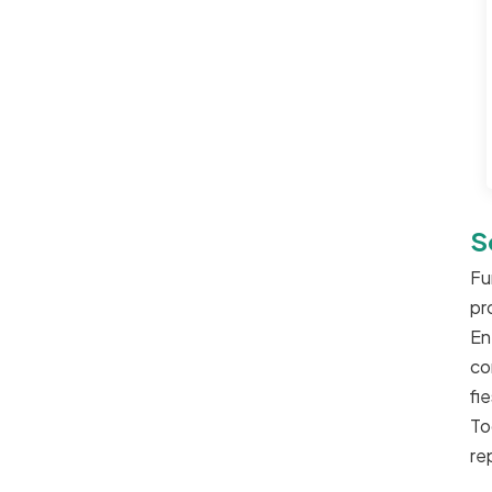
de la maicena 700
800 900 1000ml
S
Fu
pr
En
co
fi
To
re