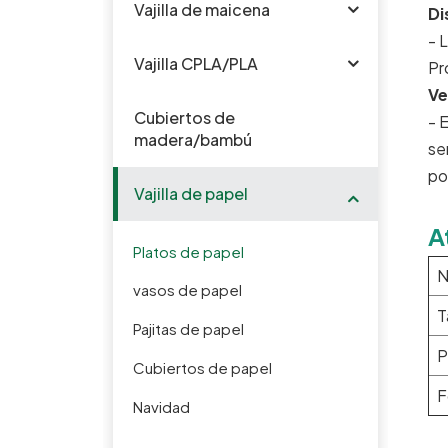
Vajilla de maicena
Di
- 
Vajilla CPLA/PLA
Pr
Ve
Cubiertos de
- 
madera/bambú
se
po
Vajilla de papel
A
Platos de papel
N
vasos de papel
T
Pajitas de papel
P
Cubiertos de papel
F
Navidad