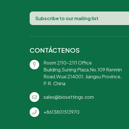
CONTÁCTENOS
Room 2110-2111 Office
Building,Suning Plaza,No.109 Renmin
Road,Wuxi 214001, Jiangsu Province,
P.R. China
sales@biosettings.com
+8613801513970