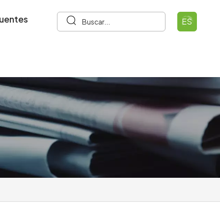
cuentes
ES