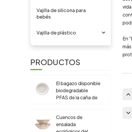
vida
Vajilla de silicona para
cont
bebés
pode
Vajilla de plástico
En "
más 
prot
PRODUCTOS
El bagazo disponible
biodegradable
PFAS de la caña de
azúcar libera 6" 7" 9"
10" placa redonda
Cuencos de
ensalada
ecológicos del