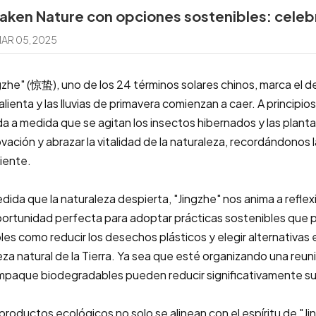
ken Nature con opciones sostenibles: celeb
AR 05, 2025
gzhe" (惊蛰), uno de los 24 términos solares chinos, marca el d
alienta y las lluvias de primavera comienzan a caer. A principio
ida a medida que se agitan los insectos hibernados y las plan
vación y abrazar la vitalidad de la naturaleza, recordándonos l
iente.
dida que la naturaleza despierta, "Jingzhe" nos anima a reflex
portunidad perfecta para adoptar prácticas sostenibles que 
les como reducir los desechos plásticos y elegir alternativas
eza natural de la Tierra. Ya sea que esté organizando una reuni
mpaque biodegradables pueden reducir significativamente su
productos ecológicos no solo se alinean con el espíritu de "Ji