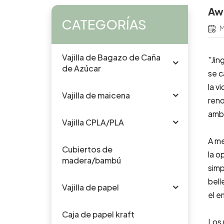
Awa
CATEGORÍAS
M
Vajilla de Bagazo de Caña
"Jin
de Azúcar
se c
la v
Vajilla de maicena
reno
amb
Vajilla CPLA/PLA
A me
Cubiertos de
la o
madera/bambú
simp
bell
Vajilla de papel
el e
Caja de papel kraft
Los 