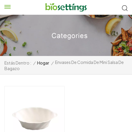
Envases De Comida De Mini Salsa De
Estás Dentro :
/
Hogar
/
Bagazo