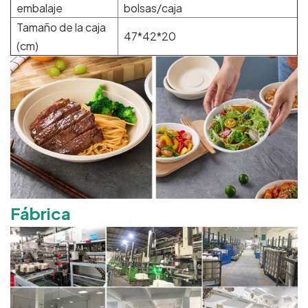
embalaje
bolsas/caja
Tamaño de la caja
47*42*20
(cm)
Fábrica