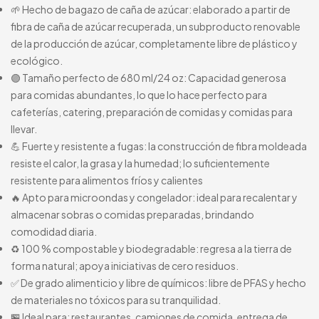
🌱 Hecho de bagazo de caña de azúcar: elaborado a partir de
fibra de caña de azúcar recuperada, un subproducto renovable
de la producción de azúcar, completamente libre de plástico y
ecológico.
🟣 Tamaño perfecto de 680 ml/24 oz: Capacidad generosa
para comidas abundantes, lo que lo hace perfecto para
cafeterías, catering, preparación de comidas y comidas para
llevar.
💪 Fuerte y resistente a fugas: la construcción de fibra moldeada
resiste el calor, la grasa y la humedad; lo suficientemente
resistente para alimentos fríos y calientes
🔥 Apto para microondas y congelador: ideal para recalentar y
almacenar sobras o comidas preparadas, brindando
comodidad diaria.
♻️ 100 % compostable y biodegradable: regresa a la tierra de
forma natural; apoya iniciativas de cero residuos.
✅ De grado alimenticio y libre de químicos: libre de PFAS y hecho
de materiales no tóxicos para su tranquilidad.
🏪 Ideal para: restaurantes, camiones de comida, entrega de