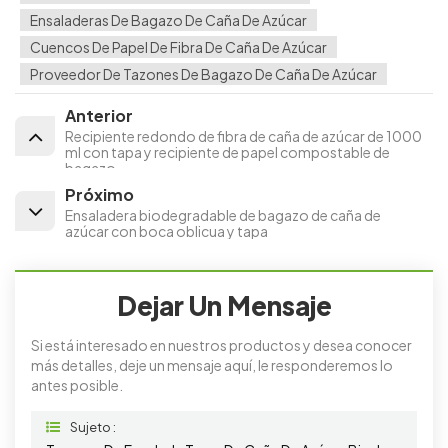
Ensaladeras De Bagazo De Caña De Azúcar
Cuencos De Papel De Fibra De Caña De Azúcar
Proveedor De Tazones De Bagazo De Caña De Azúcar
Anterior
Recipiente redondo de fibra de caña de azúcar de 1000
ml con tapa y recipiente de papel compostable de
bagazo.
Próximo
Ensaladera biodegradable de bagazo de caña de
azúcar con boca oblicua y tapa
Dejar Un Mensaje
Si está interesado en nuestros productos y desea conocer
más detalles, deje un mensaje aquí, le responderemos lo
antes posible.
Sujeto :