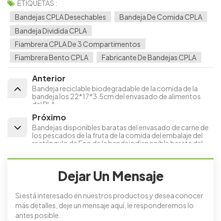
ETIQUETAS :
Bandejas CPLA Desechables
Bandeja De Comida CPLA
Bandeja Dividida CPLA
Fiambrera CPLA De 3 Compartimentos
Fiambrera Bento CPLA
Fabricante De Bandejas CPLA
Anterior
Bandeja reciclable biodegradable de la comida de la
bandeja los 22*17*3.5cm del envasado de alimentos
del PLA
Próximo
Bandejas disponibles baratas del envasado de carne de
los pescados de la fruta de la comida del embalaje del
rectángulo de Eco de la bandeja disponible barata del
embalaje
Dejar Un Mensaje
Si está interesado en nuestros productos y desea conocer
más detalles, deje un mensaje aquí, le responderemos lo
antes posible.