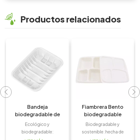
Productos relacionados
Fiambrera Bento
Bandeja reciclable
biodegradable
biodegradable de
ecológica de 3
la comida de la
Biodegradable y
Ecológica y
compartimentos
bandeja los
sostenible: hecha de
biodegradable: hecha
CPLA para comida
22*17*3.5cm del
CPLA (ácido poliláctico
de PLA (ácido