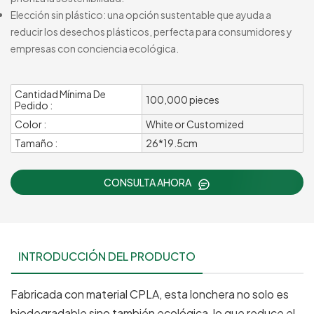
Elección sin plástico: una opción sustentable que ayuda a
reducir los desechos plásticos, perfecta para consumidores y
empresas con conciencia ecológica.
Cantidad Mínima De
100,000 pieces
Pedido :
Color :
White or Customized
Tamaño :
26*19.5cm
CONSULTA AHORA
INTRODUCCIÓN DEL PRODUCTO
Fabricada con material CPLA, esta lonchera no solo es
biodegradable sino también ecológica, lo que reduce el