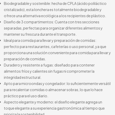
Biodegradable y sostenible: hecha de CPLA (ácido poliláctico
cristalizado), esta lonchera es totalmente biodegradable y
ofrece una alternativa ecológica a los recipientes de plástico.
Diseño de 3 compartimentos: Cuenta con tres secciones
separadas, perfectas para organizar diferentes alimentos y
mantener su frescura durante el transporte.
Ideal para comida para llevar y preparación de comidas:
perfecto para restaurantes, cafeterías o uso personal, ya que
proporciona una solución conveniente para comida para llevar y
preparación de comidas.
Duradero y resistente a fugas: diseñado para contener
alimentos fríos y calientes sin fugas ni comprometer la
integridad estructural.
Apto para microondas y congelador: lo suficientemente versátil
para recalentar comidas o almacenar sobras, lo que lo hace
práctico para el uso diario.
Aspecto elegante y moderno: el diseño elegante agrega un
toque elegante a su experiencia gastronómica al tiempo que
prioriza la sostenibilidad.