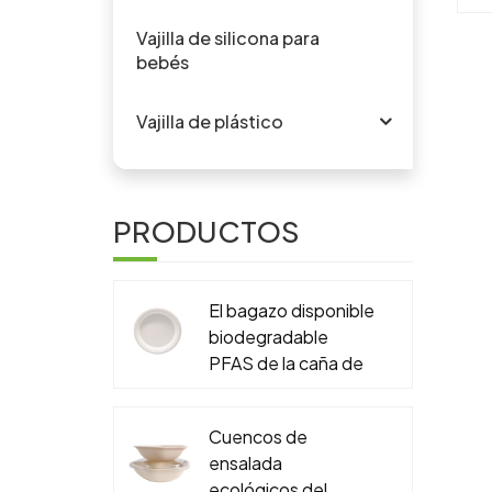
d
c
Vajilla de silicona para
bebés
a
Vajilla de plástico
c
PRODUCTOS
c
El bagazo disponible
biodegradable
el
PFAS de la caña de
i
azúcar libera 6" 7" 9"
b
10" placa redonda
d
Cuencos de
r
ensalada
t
ecológicos del