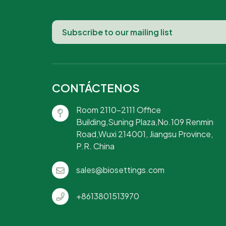
CONTÁCTENOS
Room 2110-2111 Office
Building,Suning Plaza,No.109 Renmin
Road,Wuxi 214001, Jiangsu Province,
P.R. China
sales@biosettings.com
+8613801513970