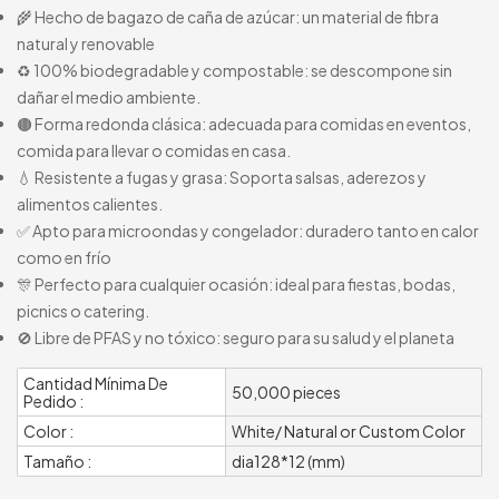
🌾 Hecho de bagazo de caña de azúcar: un material de fibra
natural y renovable
♻️ 100% biodegradable y compostable: se descompone sin
dañar el medio ambiente.
🟤 Forma redonda clásica: adecuada para comidas en eventos,
comida para llevar o comidas en casa.
💧 Resistente a fugas y grasa: Soporta salsas, aderezos y
alimentos calientes.
✅ Apto para microondas y congelador: duradero tanto en calor
como en frío
🎊 Perfecto para cualquier ocasión: ideal para fiestas, bodas,
picnics o catering.
🚫 Libre de PFAS y no tóxico: seguro para su salud y el planeta
Cantidad Mínima De
50,000 pieces
Pedido :
Color :
White/ Natural or Custom Color
Tamaño :
dia128*12 (mm)