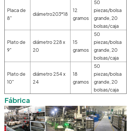
50
Placa de
12
piezas/bolsa
diámetro203*18
8"
gramos
grande, 20
bolsas/caja
50
Plato de
diámetro 228 x
15
piezas/bolsa
9"
20
gramos
grande, 20
bolsas/caja
50
Plato de
diámetro 254 x
18
piezas/bolsa
10"
24
gramos
grande, 20
bolsas/caja
Fábrica