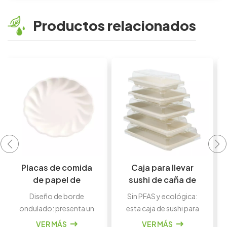
Productos relacionados
Caja para llevar
Bandeja
sushi de caña de
desechable
azúcar
biodegradable de
Sin PFAS y ecológica:
Versátiles y
biodegradable,
pulpa de caña de
esta caja de sushi para
Biodegradables: Estas
ecológica y sin
azúcar en varios
llevar está hecha de
bandejas de pulpa de
VER MÁS
VER MÁS