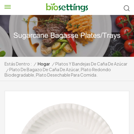
Estás Dentro :
/
Hogar
/
Platos Y Bandejas De Caña De Azúcar
Plato De Bagazo De Caña De Azúcar, Plato Redondo
/
Biodegradable, Plato Desechable Para Comida.