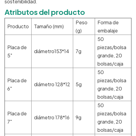
sostenibilidad.
Atributos del producto
Peso
Forma de
Producto
Tamaño (mm)
(g)
embalaje
50
Placa de
piezas/bolsa
diámetro153*14
7g
5"
grande, 20
bolsas/caja
50
Placa de
piezas/bolsa
diámetro 128*12
5g
6"
grande, 20
bolsas/caja
50
Placa de
piezas/bolsa
diámetro 178*16
9g
7"
grande, 20
bolsas/caja