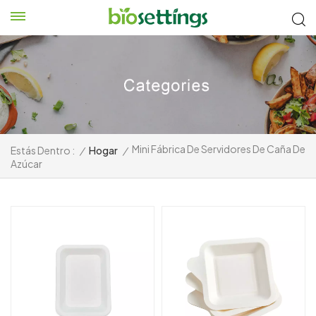
Mini Fábrica De Servidores De Caña De
Estás Dentro :
/
Hogar
/
Azúcar