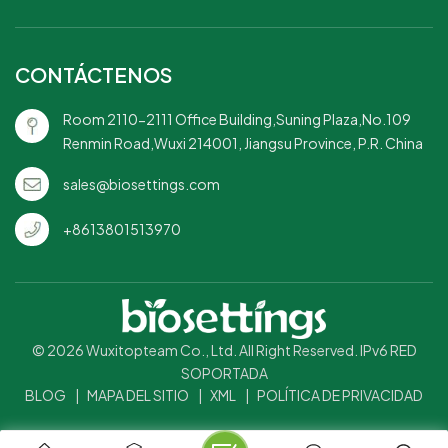
CONTÁCTENOS
Room 2110-2111 Office Building,Suning Plaza,No.109
Renmin Road,Wuxi 214001, Jiangsu Province, P.R. China
sales@biosettings.com
+8613801513970
© 2026 Wuxitopteam Co., Ltd. All Right Reserved. IPv6 RED
SOPORTADA
BLOG
|
MAPA DEL SITIO
|
XML
|
POLÍTICA DE PRIVACIDAD