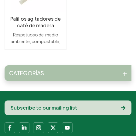
Palillos agitadores de
café de madera
personalizados
Respetuoso del medio
naturales
ambiente, compostable,
biodegradables
biodegradable, degradable,
bio, ecológicoRenovables,
Recursos Naturales, De
madera, De madera de
CATEGORÍAS
abedulDesechable,
Alimentos, Servicio de
Alimentación