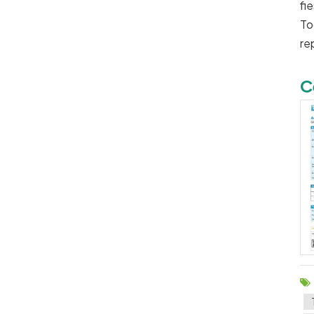
fi
To
re
C