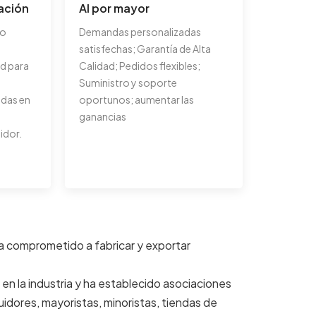
ación
Al por mayor
ño
Demandas personalizadas
satisfechas; Garantía de Alta
d para
Calidad; Pedidos flexibles;
Suministro y soporte
adas en
oportunos; aumentar las
ganancias
idor.
a comprometido a fabricar y exportar
en la industria y ha establecido asociaciones
idores, mayoristas, minoristas, tiendas de