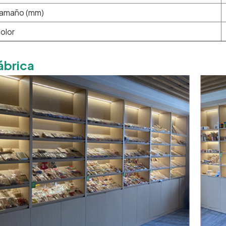
amaño (mm)
olor
ábrica