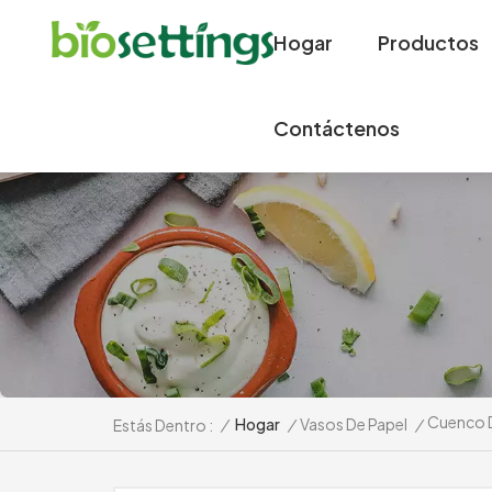
Hogar
Productos
Contáctenos
Cuenco D
/
Hogar
/
Vasos De Papel
/
Estás Dentro :