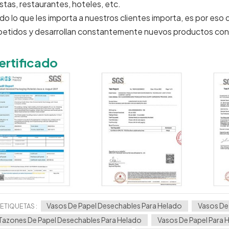
estas, restaurantes, hoteles, etc.
do lo que les importa a nuestros clientes importa, es por eso
petidos y desarrollan constantemente nuevos productos con
ertificado
Vasos De Papel Desechables Para Helado
Vasos De
ETIQUETAS :
Tazones De Papel Desechables Para Helado
Vasos De Papel Para