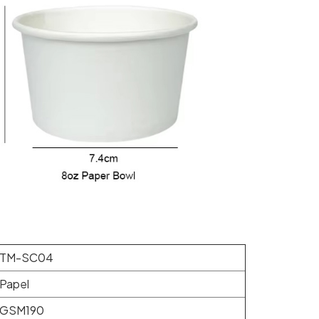
TM-SC04
Papel
GSM190