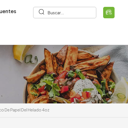
cuentes
ES
co De Papel Del Helado 4oz