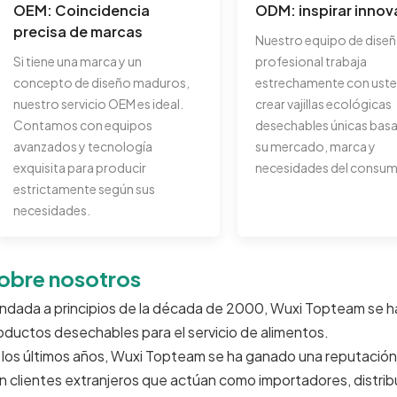
OEM: Coincidencia
ODM: inspirar innov
precisa de marcas
Nuestro equipo de dise
Si tiene una marca y un
profesional trabaja
concepto de diseño maduros,
estrechamente con uste
nuestro servicio OEM es ideal.
crear vajillas ecológicas
Contamos con equipos
desechables únicas bas
avanzados y tecnología
su mercado, marca y
exquisita para producir
necesidades del consum
estrictamente según sus
necesidades.
obre nosotros
ndada a principios de la década de 2000, Wuxi Topteam se h
oductos desechables para el servicio de alimentos.
 los últimos años, Wuxi Topteam se ha ganado una reputación 
n clientes extranjeros que actúan como importadores, distribu