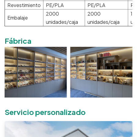
Revestimiento
PE/PLA
PE/PLA
PE
2000
2000
10
Embalaje
unidades/caja
unidades/caja
un
Fábrica
Servicio personalizado