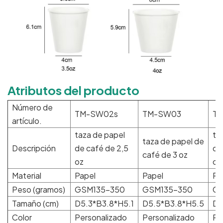
Atributos del producto
Número de
TM-SW02s
TM-SW03
T
artículo.
taza de papel
ta
taza de papel de
Descripción
de café de 2,5
de
café de 3 oz
oz
oz
Material
Papel
Papel
Pa
Peso (gramos)
GSM135-350
GSM135-350
GS
Tamaño (cm)
D5.3*B3.8*H5.1
D5.5*B3.8*H5.5
D5
Color
Personalizado
Personalizado
Pe