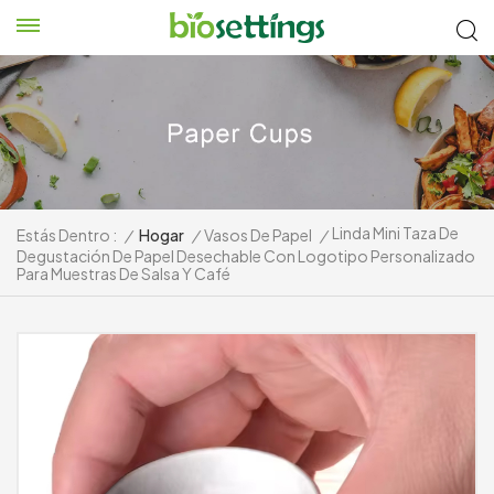
Linda Mini Taza De
Estás Dentro :
/
Hogar
/
Vasos De Papel
/
Degustación De Papel Desechable Con Logotipo Personalizado
Para Muestras De Salsa Y Café