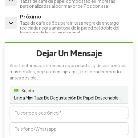
Tazas de café de papel compostables impresas
personalizadas al por mayor de 7 oz con asa
Próximo
Taza de café de 8oz para ir, taza negra de encargo
reciclada negra amistosa de la pared del doble del
logotipo de las tazas de papel
Dejar Un Mensaje
Si está interesado en nuestros productos y desea conocer
más detalles, deje un mensaje aquí, le responderemos lo
antes posible.
Sujeto :
Linda Mini Taza De Degustación De Papel Desechable Con Logotipo Personalizado Para Muestras De Salsa Y Café